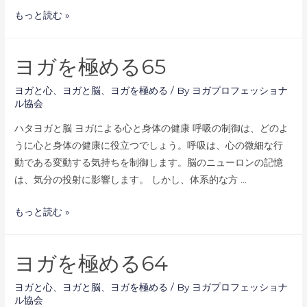
ヨ
もっと読む »
ガ
を
ヨガを極める65
極
め
ヨガと心
、
ヨガと脳
、
ヨガを極める
/ By
ヨガプロフェッショナ
る
ル協会
66
ハタヨガと脳 ヨガによる心と身体の健康 呼吸の制御は、どのよ
うに心と身体の健康に役立つでしょう。呼吸は、心の微細な行
動である変動する気持ちを制御します。脳のニューロンの記憶
は、気分の投射に影響します。 しかし、体系的な方 …
ヨ
もっと読む »
ガ
を
ヨガを極める64
極
め
ヨガと心
、
ヨガと脳
、
ヨガを極める
/ By
ヨガプロフェッショナ
る
ル協会