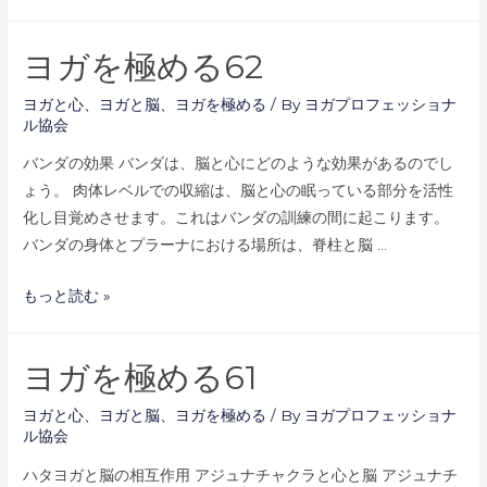
ガ
を
ヨガを極める62
極
め
ヨガと心
、
ヨガと脳
、
ヨガを極める
/ By
ヨガプロフェッショナ
る
ル協会
63
バンダの効果 バンダは、脳と心にどのような効果があるのでし
ょう。 肉体レベルでの収縮は、脳と心の眠っている部分を活性
化し目覚めさせます。これはバンダの訓練の間に起こります。
バンダの身体とプラーナにおける場所は、脊柱と脳 …
ヨ
もっと読む »
ガ
を
ヨガを極める61
極
め
ヨガと心
、
ヨガと脳
、
ヨガを極める
/ By
ヨガプロフェッショナ
る
ル協会
62
ハタヨガと脳の相互作用 アジュナチャクラと心と脳 アジュナチ