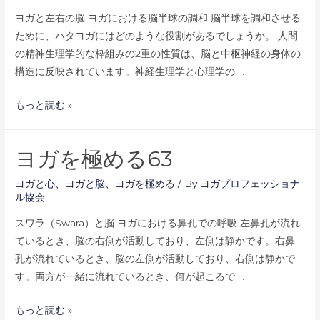
65
ヨガと左右の脳 ヨガにおける脳半球の調和 脳半球を調和させる
ために、ハタヨガにはどのような役割があるでしょうか。 人間
の精神生理学的な枠組みの2重の性質は、脳と中枢神経の身体の
構造に反映されています。神経生理学と心理学の …
ヨ
もっと読む »
ガ
を
ヨガを極める63
極
め
ヨガと心
、
ヨガと脳
、
ヨガを極める
/ By
ヨガプロフェッショナ
る
ル協会
64
スワラ（Swara）と脳 ヨガにおける鼻孔での呼吸 左鼻孔が流れ
ているとき、脳の右側が活動しており、左側は静かです。右鼻
孔が流れているとき、脳の左側が活動しており、右側は静かで
す。両方が一緒に流れているとき、何が起こるで …
ヨ
もっと読む »