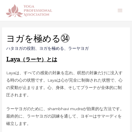
メ
イ
ン
ヨガを極める㉞
メ
ハタヨガの役割
、
ヨガを極める
、
ラーヤヨガ
ニ
Laya（ラーヤ）とは
ュ
Layaは、すべての感覚の対象を忘れ、瞑想の対象だけに没入す
ー
る時の心の状態です。Layaは心が完全に制御された状態で、心
の変動が止まります。心、身体、そしてプラーナが全体的に制
圧されます。
ラーヤヨガのために、shambhavi mudraが効果的な方法です。
最終的に、ラーヤヨガの訓練を通して、ヨギーはサマーディを
確立します。