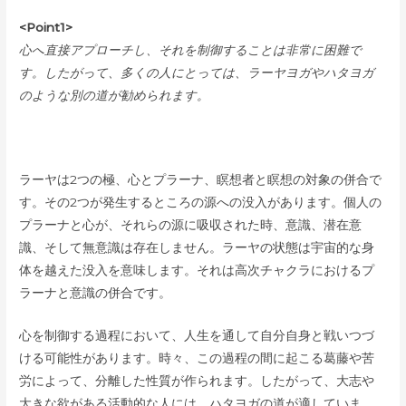
<Point1>
心へ直接アプローチし、それを制御することは非常に困難で
す。したがって、多くの人にとっては、ラーヤヨガやハタヨガ
のような別の道が勧められます。
ラーヤは2つの極、心とプラーナ、瞑想者と瞑想の対象の併合で
す。その2つが発生するところの源への没入があります。個人の
プラーナと心が、それらの源に吸収された時、意識、潜在意
識、そして無意識は存在しません。ラーヤの状態は宇宙的な身
体を越えた没入を意味します。それは高次チャクラにおけるプ
ラーナと意識の併合です。
心を制御する過程において、人生を通して自分自身と戦いつづ
ける可能性があります。時々、この過程の間に起こる葛藤や苦
労によって、分離した性質が作られます。したがって、大志や
大きな欲がある活動的な人には、ハタヨガの道が適していま