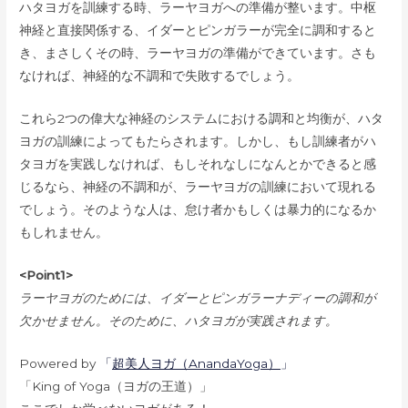
ハタヨガを訓練する時、ラーヤヨガへの準備が整います。中枢
神経と直接関係する、イダーとピンガラーが完全に調和すると
き、まさしくその時、ラーヤヨガの準備ができています。さも
なければ、神経的な不調和で失敗するでしょう。
これら2つの偉大な神経のシステムにおける調和と均衡が、ハタ
ヨガの訓練によってもたらされます。しかし、もし訓練者がハ
タヨガを実践しなければ、もしそれなしになんとかできると感
じるなら、神経の不調和が、ラーヤヨガの訓練において現れる
でしょう。そのような人は、怠け者かもしくは暴力的になるか
もしれません。
<Point1>
ラーヤヨガのためには、イダーとピンガラーナディーの調和が
欠かせません。そのために、ハタヨガが実践されます。
Powered by
「
超美人ヨガ（AnandaYoga）
」
「King of Yoga（ヨガの王道）」