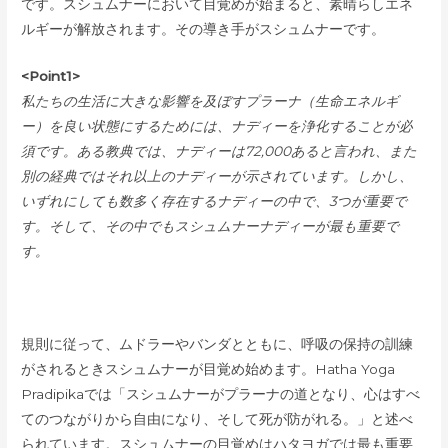
です。スシュムナーにおいて目覚めが始まると、素晴らしエネ
ルギーが解放されます。その導き手がスシュムナーです。
<Point1>
私たちの生活に大きな影響を及ぼすプラーナ（生命エネルギ
ー）を良い状態にするためには、ナディーを浄化することが必
須です。ある教典では、ナディーは72,000あると言われ、また
別の経典ではそれ以上のナディーが示されています。しかし、
いずれにしても数多く存在するナディーの中で、3つが重要で
す。そして、その中でもスシュムナーナディーが最も重要で
す。
規則に従って、ムドラーやバンダとともに、呼吸の保持の訓練
がされるときスシュムナーが目覚め始めます。Hatha Yoga
Pradipikaでは「スシュムナーがプラーナの道となり、心はすべ
てのつながりから自由になり、そして死が防がれる。」と述べ
られています。スシュムナーの目覚めはハタヨガでは最も重要