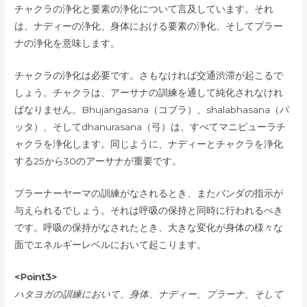
チャクラの浄化と要素の浄化について言及しています。それ
は、ナディーの浄化、身体における要素の浄化、そしてプラー
ナの浄化を意味します。
チャクラの浄化は必要です。さもなければ交通渋滞が起こるで
しょう。チャクラは、アーサナの訓練を通して純化されなけれ
ばなりません。Bhujangasana（コブラ）、shalabhasana（バ
ッタ）、そしてdhanurasana（弓）は、すべてマニピューラチ
ャクラを浄化します。同じように、ナディーとチャクラを浄化
する25から30のアーサナが重要です。
プラーナーヤーマの訓練がなされるとき、またバンダの指示が
与えられるでしょう。それは呼吸の保持と同時に行われるべき
です。呼吸の保持がなされたとき、大きな変化が身体の様々な
面でエネルギーレベルにおいて起こります。
<Point3>
ハタヨガの訓練において、身体、ナディー、プラーナ、そして