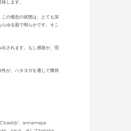
意味します。
、この倦怠の状態は、とても深
あらゆる面で明らかです。そこ
み出されます。もし感覚が、現
粋性が、ハタヨガを通して獲得
stiが、annamaya
nauli、そしてtrataka