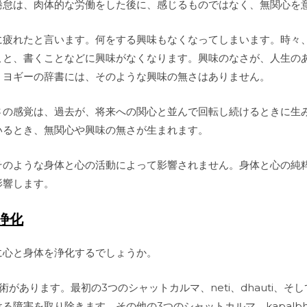
倦怠は、肉体的な労働をした後に、感じるものではなく、無関心を
に疲れたと言います。何をする興味もなくなってしまいます。時々
こと、書くことなどに興味がなくなります。興味のなさが、人生の
、ヨギーの辞書には、そのような興味の無さはありません。
さの感覚は、過去が、将来への関心と並んで回転し続けるときに生
いるとき、無関心や興味の無さが生まれます。
そのような身体と心の活動によって影響されません。身体と心の純
影響します。
浄化
に心と身体を浄化するでしょうか。
あります。最初の3つのシャットカルマ、neti、dhauti、そしてba
る障害を取り除きます。その他の3つのシャットカルマ、kapalbhati、