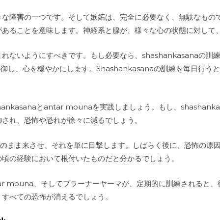
きな障害の一つです。そして嫉妬は、完全に必要なく、無駄なもの
があることを意味します。神経系と腺が、様々な心の状態に対して
ないようにすべきです。もし必要なら、shashankasanaの訓
腎を制御し、心を穏やかにします。Shashankasanaの訓練を毎日
nkasanaとantar mounaを実践しましょう。もし、shashan
御され、恐怖や恐れが徐々に減るでしょう。
恐怖をそのまま来させ、それを単に目撃します。しばらく後に、恐怖の
の頃の経験において根付いたものだと分かるでしょう。
、antar mouna、そしてプラーナーヤーマが、定期的に訓練される
、すべての恐怖が消えるでしょう。