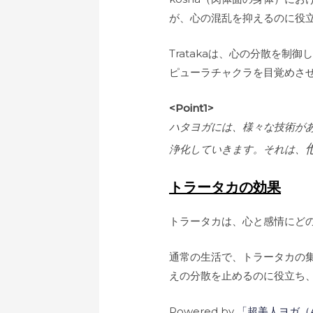
が、心の混乱を抑えるのに役
Tratakaは、心の分散を制御
ピューラチャクラを目覚めさ
<Point1>
ハタヨガには、様々な技術が
浄化していきます。それは、
トラータカの効果
トラータカは、心と感情にど
通常の生活で、トラータカの
えの分散を止めるのに役立ち
Powered by
「
超美人ヨガ（A