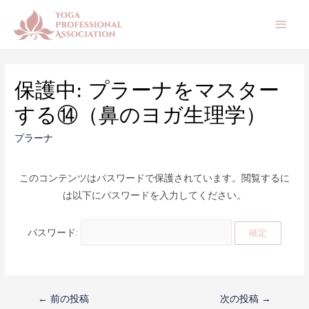
メ
イ
ン
保護中: プラーナをマスター
メ
する⑭（鼻のヨガ生理学）
ニ
プラーナ
ュ
ー
このコンテンツはパスワードで保護されています。閲覧するに
は以下にパスワードを入力してください。
パスワード:
投
←
前の投稿
次の投稿
→