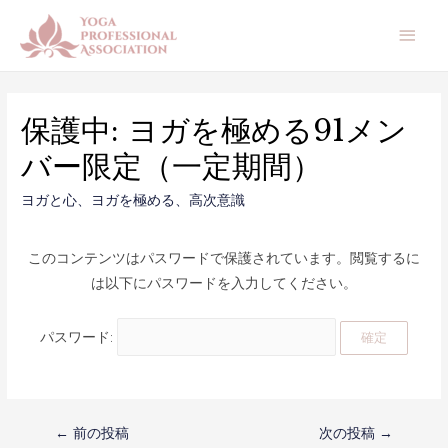
メ
イ
ン
保護中: ヨガを極める91メン
メ
バー限定（一定期間）
ニ
ヨガと心
、
ヨガを極める
、
高次意識
ュ
ー
このコンテンツはパスワードで保護されています。閲覧するに
は以下にパスワードを入力してください。
パスワード:
投
←
前の投稿
次の投稿
→